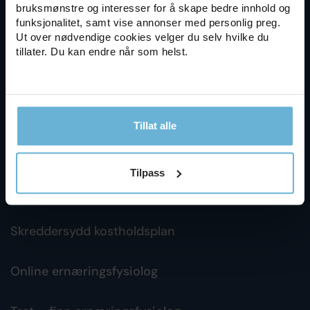
Eikenga 4, 0579 Oslo
bruksmønstre og interesser for å skape bedre innhold og
funksjonalitet, samt vise annonser med personlig preg.
Ut over nødvendige cookies velger du selv hvilke du
tillater. Du kan endre når som helst.
Tjenester
Tillat alle
Klinisk ernæringsfysiolog
Tilpass
Kostholdsveiledning
Skreddersydd kostholdsplan
Online ernæringsfysiolog