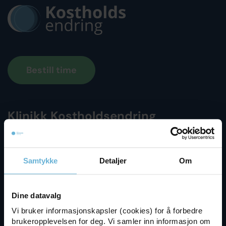
Bestill time
Klinikk Kostholdsendring
Kostholdsendring AS
Org. nr. 927532840
Samtykke
Detaljer
Om
post@kostholdsendring.no
(+47) 915 29 353
Dine datavalg
Post- og besøksadresse
Vi bruker informasjonskapsler (cookies) for å forbedre
Oslo Tennisarena
brukeropplevelsen for deg. Vi samler inn informasjon om