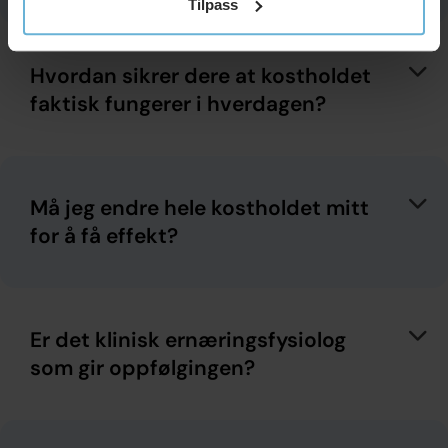
Tilpass
Hvordan sikrer dere at kostholdet
faktisk fungerer i hverdagen?
Må jeg endre hele kostholdet mitt
for å få effekt?
Er det klinisk ernæringsfysiolog
som gir oppfølgingen?