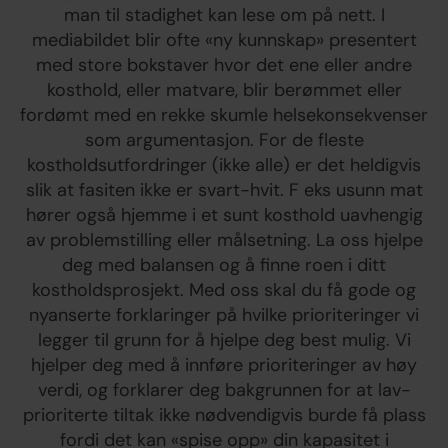
man til stadighet kan lese om på nett. I
mediabildet blir ofte «ny kunnskap» presentert
med store bokstaver hvor det ene eller andre
kosthold, eller matvare, blir berømmet eller
fordømt med en rekke skumle helsekonsekvenser
som argumentasjon. For de fleste
kostholdsutfordringer (ikke alle) er det heldigvis
slik at fasiten ikke er svart-hvit. F eks usunn mat
hører også hjemme i et sunt kosthold uavhengig
av problemstilling eller målsetning. La oss hjelpe
deg med balansen og å finne roen i ditt
kostholdsprosjekt. Med oss skal du få gode og
nyanserte forklaringer på hvilke prioriteringer vi
legger til grunn for å hjelpe deg best mulig. Vi
hjelper deg med å innføre prioriteringer av høy
verdi, og forklarer deg bakgrunnen for at lav-
prioriterte tiltak ikke nødvendigvis burde få plass
fordi det kan «spise opp» din kapasitet i