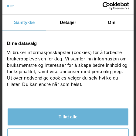
dietter og strenge planer?
Samtykke
Detaljer
Om
Kan jeg få resultater uten å telle
Dine datavalg
kalorier?
Vi bruker informasjonskapsler (cookies) for å forbedre
brukeropplevelsen for deg. Vi samler inn informasjon om
bruksmønstre og interesser for å skape bedre innhold og
funksjonalitet, samt vise annonser med personlig preg.
Hvordan jobber dere med
Ut over nødvendige cookies velger du selv hvilke du
tillater. Du kan endre når som helst.
kosthold i praksis?
Tillat alle
Hva gjør dere hvis jeg har flere
utfordringer samtidig?