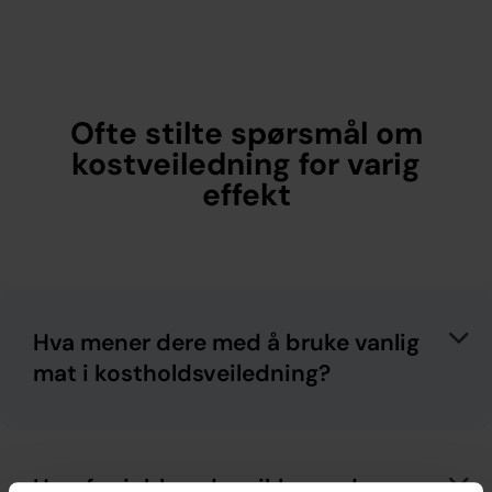
Ofte stilte spørsmål om
kostveiledning for varig
effekt
Hva mener dere med å bruke vanlig
mat i kostholdsveiledning?
Hvorfor jobber dere ikke med