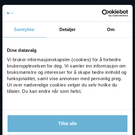
Tjenester
Samtykke
Detaljer
Om
Klinisk ernæringsfysiolog
Dine datavalg
Kostholdsveiledning
Vi bruker informasjonskapsler (cookies) for å forbedre
brukeropplevelsen for deg. Vi samler inn informasjon om
Skreddersydd kostholdsplan
bruksmønstre og interesser for å skape bedre innhold og
funksjonalitet, samt vise annonser med personlig preg.
Ut over nødvendige cookies velger du selv hvilke du
Online ernæringsfysiolog
tillater. Du kan endre når som helst.
Test – finn ernæringsfysiolog
Gratis kartlegginssamtale
Tillat alle