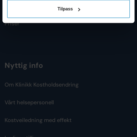
Foredrag
Tilpass
Priser
Nyttig info
Om Klinikk Kostholdsendring
Vårt helsepersonell
Kostveiledning med effekt