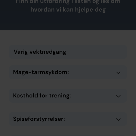
Finn din utfordring i listen og les om
hvordan vi kan hjelpe deg
Varig vektnedgang
Mage-tarmsykdom:
Kosthold for trening:
Spiseforstyrrelser: