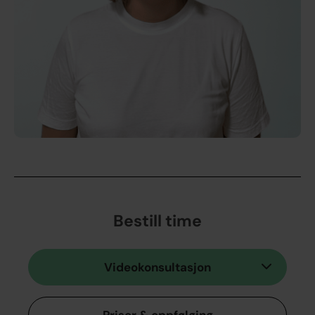
Bestill time
Videokonsultasjon
Priser & oppfølging