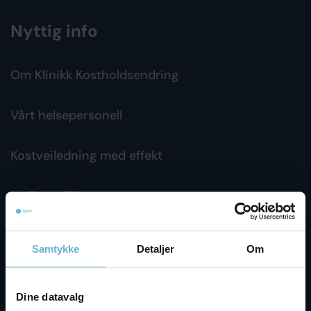
Nyttig info
Om Klinikk Kostholdsendring
Vårt helsepersonell
Kostveiledning med effekt
Ledige stillinger
Artikler
Samtykke
Detaljer
Om
FAQ
Dine datavalg