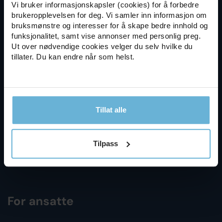
Kontakt oss
Vi bruker informasjonskapsler (cookies) for å forbedre
brukeropplevelsen for deg. Vi samler inn informasjon om
bruksmønstre og interesser for å skape bedre innhold og
funksjonalitet, samt vise annonser med personlig preg.
Ut over nødvendige cookies velger du selv hvilke du
tillater. Du kan endre når som helst.
Virksomhet
Personvernerklæring
Tillat alle
Informasjonskapsler
Tilpass
Publiseringsprinsipper
For ansatte