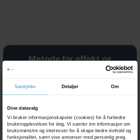
Metode for effekt og
mestring
Du får personlig hjelp fra erfaren klinisk
ernæringsfysiolog som kan din utfordring og
Samtykke
Detaljer
Om
som hjelper deg å prioritere målrettede tiltak
for effekt og mestring.
Dine datavalg
Vi bruker informasjonskapsler (cookies) for å forbedre
Les mer
brukeropplevelsen for deg. Vi samler inn informasjon om
bruksmønstre og interesser for å skape bedre innhold og
funksjonalitet, samt vise annonser med personlig preg.