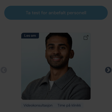
Ta test for anbefalt personell
Les om
Videokonsultasjon
Time på klinikk