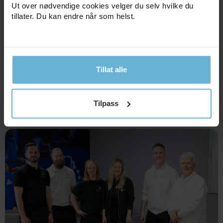
Ut over nødvendige cookies velger du selv hvilke du
tillater. Du kan endre når som helst.
Tillat alle
Målrettet kostholdsveiledning
Tilpass
med klinisk ernæringsfysiolog