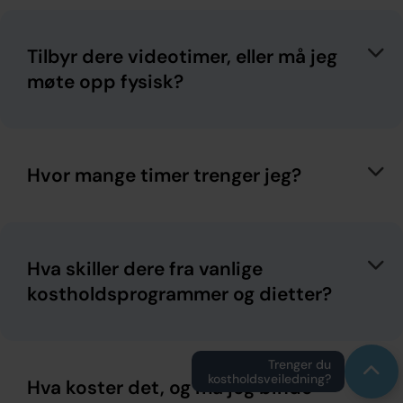
Tilbyr dere videotimer, eller må jeg
møte opp fysisk?
Hvor mange timer trenger jeg?
Hva skiller dere fra vanlige
kostholdsprogrammer og dietter?
Trenger du
kostholdsveiledning?
Hva koster det, og må jeg binde