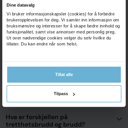
Dine datavalg
Vi bruker informasjonskapsler (cookies) for å forbedre
Ofte stilte spørsmål om
brukeropplevelsen for deg. Vi samler inn informasjon om
bruksmønstre og interesser for å skape bedre innhold og
tretthetsbrudd i foten
funksjonalitet, samt vise annonser med personlig preg.
Ut over nødvendige cookies velger du selv hvilke du
tillater. Du kan endre når som helst.
Hvordan kjennes tretthetsbrudd i
foten ut?
Tillat alle
Hvor lenge kan man gå med
tretthetsbrudd?
Tilpass
Hva er forskjellen på
tretthetsbrudd og brudd?