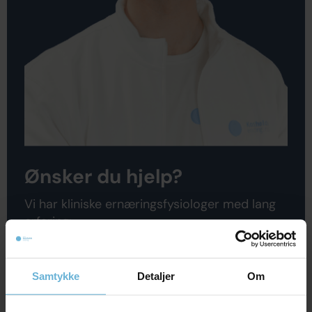
Ønsker du hjelp?
Vi har kliniske ernæringsfysiologer med lang
erfaring:
Ta test - finn riktig veileder
Samtykke
Detaljer
Om