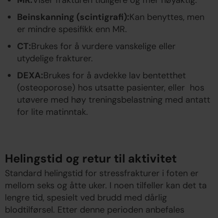
MR:
Viser frakturen tidligere og mer nøyaktig.
Beinskanning (scintigrafi):
Kan benyttes, men
er mindre spesifikk enn MR.
CT:
Brukes for å vurdere vanskelige eller
utydelige frakturer.
DEXA:
Brukes for å avdekke lav bentetthet
(osteoporose) hos utsatte pasienter, eller hos
utøvere med høy treningsbelastning med antatt
for lite matinntak.
Helingstid og retur til aktivitet
Standard helingstid for stressfrakturer i foten er
mellom seks og åtte uker. I noen tilfeller kan det ta
lengre tid, spesielt ved brudd med dårlig
blodtilførsel. Etter denne perioden anbefales