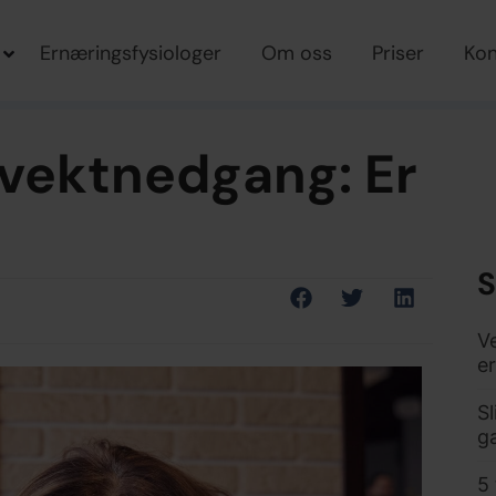
Ernæringsfysiologer
Om oss
Priser
Kon
 vektnedgang: Er
S
V
e
Sl
g
5 