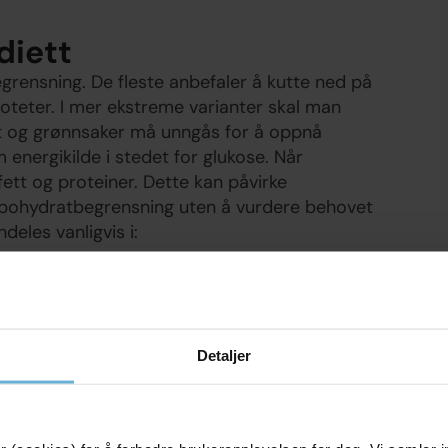
diett
grensning. De fleste anbefaler å kutte ned på
oteter. I mer ekstreme varianter skal man
t og grønnsaker må unngås for å oppnå
 energikilde i stedet for glukose. Når
fett og proteiner. Dette kan påvirke
arbohydratbegrensning uten å vurdere behovet
deles vanligvis i:
er dag
ortsatt lavere enn vanlig vestlig kosthold.
Detaljer
ndig for vektnedgang?