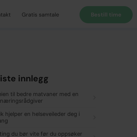
takt
Gratis samtale
Bestill time
iste innlegg
eien til bedre matvaner med en
rnæringsrådgiver
ik hjelper en helseveileder deg i
ang
ting du bør vite før du oppsøker