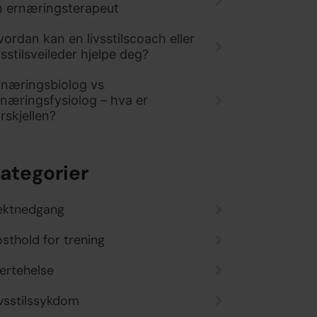
n ernæringsterapeut
ordan kan en livsstilscoach eller
vsstilsveileder hjelpe deg?
rnæringsbiolog vs
rnæringsfysiolog – hva er
rskjellen?
ategorier
ektnedgang
sthold for trening
ertehelse
ivsstilssykdom