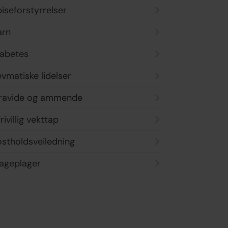
iseforstyrrelser
arn
iabetes
vmatiske lidelser
ravide og ammende
rivillig vekttap
ostholdsveiledning
ageplager