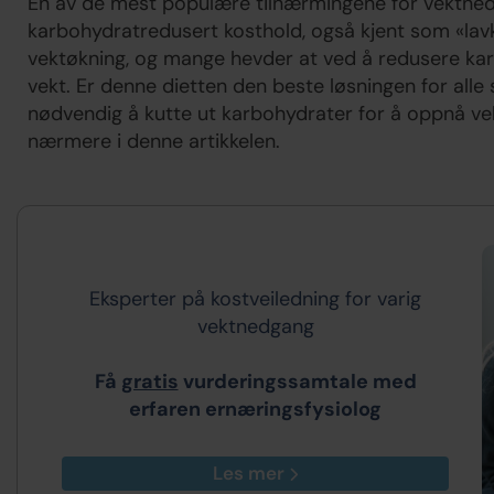
En av de mest populære tilnærmingene for vektnedga
karbohydratredusert kosthold, også kjent som «lavk
vektøkning, og mange hevder at ved å redusere kar
vekt. Er denne dietten den beste løsningen for alle
nødvendig å kutte ut karbohydrater for å oppnå ve
nærmere i denne artikkelen.
Eksperter på kostveiledning for varig
vektnedgang
Få
gratis
vurderingssamtale med
erfaren ernæringsfysiolog
Les mer