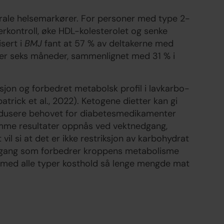
ntrale helsemarkører. For personer med type 2-
erkontroll, øke HDL-kolesterolet og senke
isert i
BMJ
fant at 57 % av deltakerne med
er seks måneder, sammenlignet med 31 % i
jon og forbedret metabolsk profil i lavkarbo-
patrick et al., 2022). Ketogene dietter kan gi
edusere behovet for diabetesmedikamenter
 samme resultater oppnås ved vektnedgang,
il si at det er ikke restriksjon av karbohydrat
edgang som forbedrer kroppens metabolisme
 med alle typer kosthold så lenge mengde mat