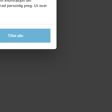
inn informasjon om
med personlig preg. Ut over
Tillat alle