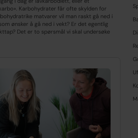
ng i dag er lavkarbodiett, eller et
Sp
arbo». Karbohydrater får ofte skylden for
bohydratrike matvarer vil man raskt gå ned i
B
 som ønsker å gå ned i vekt? Er det egentlig
kttap? Det er to spørsmål vi skal undersøke
D
Re
G
Uf
K
M