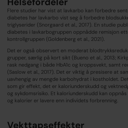
Helsefordeler
Flere studier har vist at lavkarbo kan forbedre se
diabetes har lavkarbo vist seg å forbedre blodsukk
triglyserider (Snorgaard et al., 2017). En studie publ
diabetes i lavkarbogruppen oppnådde remisjon ett
kontrollgruppen (Goldenberg et al., 2021).
Det er også observert en moderat blodtrykksreduks
grupper, særlig på kort sikt (Bueno et al., 2013; Kirk
rask nedgang i både HbA1c og kroppsvekt, samt r
(Saslow et al., 2017). Det er viktig å presisere at
uavhengig av mengde karbohydrat i kostholdet. Det v
som gir effekt, det er kaloriunderskudd og vektn
og sykdomsrisiko. Et kaloriunderskudd kan oppnås
og kalorier er lavere enn individets forbrenning.
Vekttapseffekter