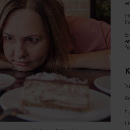
e
Hv
li
E
e
fo
K
V
Ko
Hj
L