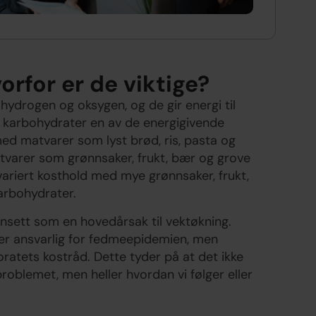
rfor er de viktige?
ydrogen og oksygen, og de gir energi til
 karbohydrater en av de energigivende
d matvarer som lyst brød, ris, pasta og
tvarer som grønnsaker, frukt, bær og grove
ariert kosthold med mye grønnsaker, frukt,
arbohydrater.
g ansett som en hovedårsak til vektøkning.
er ansvarlig for fedmeepidemien, men
toratets kostråd. Dette tyder på at det ikke
roblemet, men heller hvordan vi følger eller